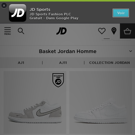
×
JD Sports
Accueil
Voir
JD Sports Fashion PLC
Gratuit - Dans Google Play
Accueil
Homme
Chaussures Homme
Baskets
Nouveautés
Produits 36
Affiner
Homme
Basket Jordan Homme
Femme
AJ1
AJ11
COLLECTION JORDAN
Enfant
Collections
Marques
Football
Sports
PROMOS