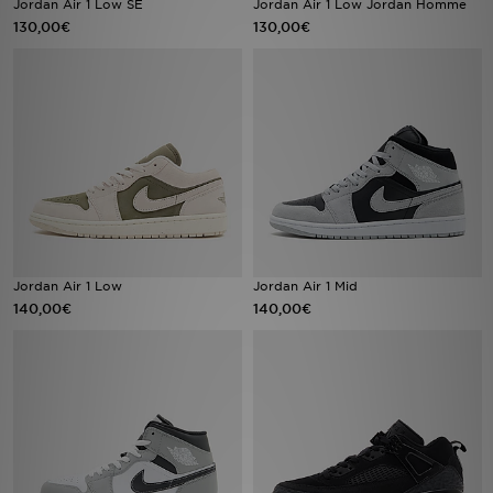
Jordan Air 1 Low SE
Jordan Air 1 Low Jordan Homme
130,00€
130,00€
Mon JD
Suivre Ma Commande
Service client
Nos Magasins
Télécharge l'Appli
Jordan Air 1 Low
Jordan Air 1 Mid
140,00€
140,00€