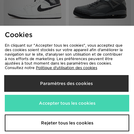
Jordan Air 1 Mid
Jordan Spizike Low
Cookies
140,00€
170,00€
Était
Était
Maintenant
Maintenant
50,00€
75,00€
- 64%
- 56%
En cliquant sur "Accepter tous les cookies", vous acceptez que
des cookies soient stockés sur votre appareil afin d'améliorer la
navigation sur le site, d'analyser son utilisation et de contribuer
à nos efforts de marketing. Les préférences peuvent être
ajustées à tout moment dans les paramètres des cookies.
Consultez notre
Politique d'utilisation des cookies
Paramètres des cookies
Accepter tous les cookies
Jordan Spizike Low
Jordan Air 1 Low
170,00€
130,00€
Était
Était
Rejeter tous les cookies
Maintenant
Maintenant
90,00€
100,00€
- 47%
- 23%