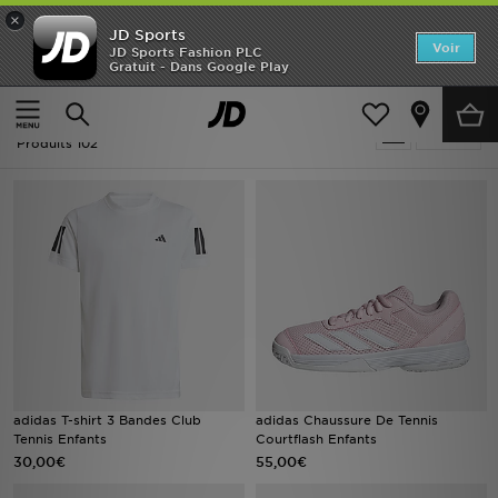
×
JD Sports
Accueil
Voir
JD Sports Fashion PLC
Gratuit - Dans Google Play
Accueil
Tennis
Nouveautés
Tennis
Affiner
Homme
Produits 102
Femme
Enfant
Collections
Marques
Football
adidas T-shirt 3 Bandes Club
adidas Chaussure De Tennis
Tennis Enfants
Courtflash Enfants
Sports
30,00€
55,00€
PROMOS