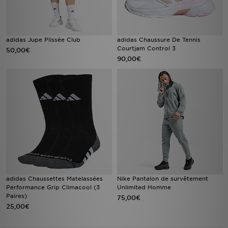
adidas Jupe Plissée Club
adidas Chaussure De Tennis
Courtjam Control 3
50,00€
90,00€
adidas Chaussettes Matelassées
Nike Pantalon de survêtement
Performance Grip Climacool (3
Unlimited Homme
Paires)
75,00€
25,00€