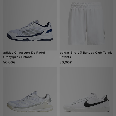
Mon JD
Suivre Ma Commande
Service client
Nos Magasins
adidas Chaussure De Padel
adidas Short 3 Bandes Club Tennis
Crazyquick Enfants
Enfants
Télécharge l'Appli
50,00€
30,00€