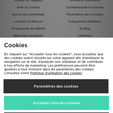
Trouver un magasin
Termes & Conditions
Aide & Contact
Confidentialité & Cookies
Suivre ma commande
Paramètres des Cookies
Livraison & Retours
Programme Affiliation
Programme de fidélité
JD Blog
Réduction étudiants
Carrières
Carte Cadeau
Cookies
En cliquant sur "Accepter tous les cookies", vous acceptez que
des cookies soient stockés sur votre appareil afin d'améliorer la
navigation sur le site, d'analyser son utilisation et de contribuer
à nos efforts de marketing. Les préférences peuvent être
ajustées à tout moment dans les paramètres des cookies.
Consultez notre
Politique d'utilisation des cookies
Livraison Vers
Paramètres des cookies
France
Nous acceptons les méthodes de paiement suivantes
Accepter tous les cookies