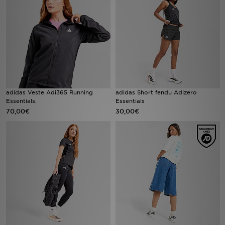
Mon JD
Suivre Ma Commande
Service client
Nos Magasins
adidas Veste Adi365 Running
adidas Short fendu Adizero
Essentials.
Essentials
70,00€
30,00€
Télécharge l'Appli