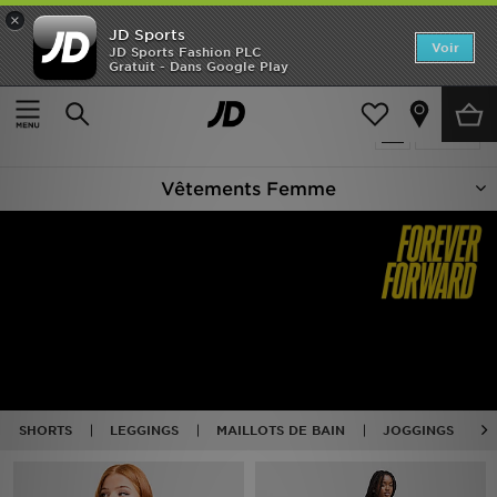
×
JD Sports
Accueil
Voir
JD Sports Fashion PLC
Gratuit - Dans Google Play
Accueil
Femme
Vêtements Femme
Nouveautés
Produits 2258
Affiner
Homme
Vêtements Femme
Femme
Enfant
Collections
Marques
Football
SHORTS
LEGGINGS
MAILLOTS DE BAIN
JOGGINGS
Sports
PROMOS