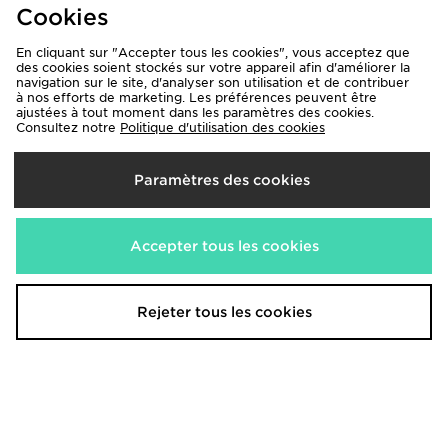
Cookies
En cliquant sur "Accepter tous les cookies", vous acceptez que
des cookies soient stockés sur votre appareil afin d'améliorer la
navigation sur le site, d'analyser son utilisation et de contribuer
à nos efforts de marketing. Les préférences peuvent être
ajustées à tout moment dans les paramètres des cookies.
Consultez notre
Politique d'utilisation des cookies
adidas Originals Jort Firebird
adidas Originals T-shirt Classic
Denim
Slim
Paramètres des cookies
80,00€
40,00€
Accepter tous les cookies
Rejeter tous les cookies
adidas Originals T-shirt Football
Nike Legging sans couture Training
Snake Satin
One