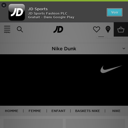
×
JD Sports
Accueil
Voir
JD Sports Fashion PLC
Gratuit - Dans Google Play
Accueil
Nike Dunk
Nouveautés
Produits 30
Affiner
Homme
Nike Dunk
Femme
Enfant
Collections
Marques
Football
HOMME
FEMME
ENFANT
BASKETS NIKE
NIKE
Sports
PROMOS