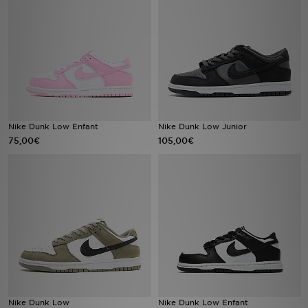
Mon JD
Suivre Ma Commande
Service client
Nos Magasins
Nike Dunk Low Enfant
Nike Dunk Low Junior
75,00€
105,00€
Télécharge l'Appli
Nike Dunk Low
Nike Dunk Low Enfant