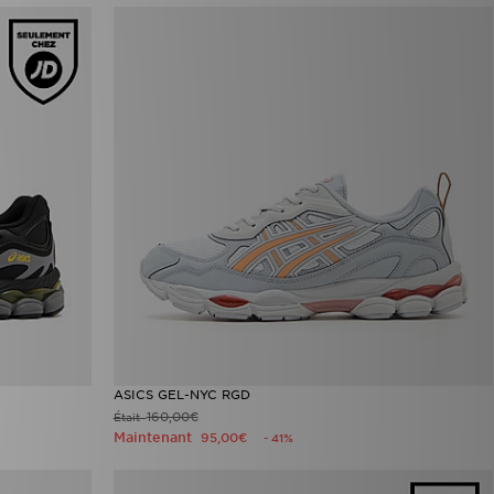
ASICS GEL-NYC RGD
160,00€
Était
Maintenant
95,00€
- 41%