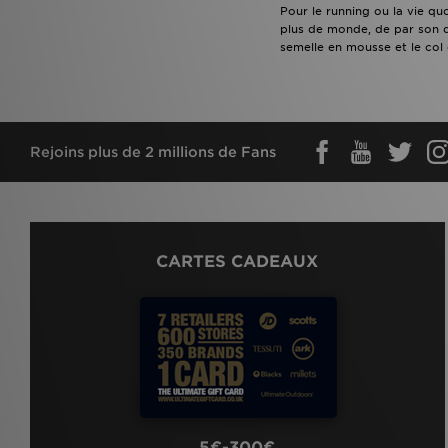
Pour le running ou la vie q
plus de monde, de par son d
semelle en mousse et le col 
Rejoins plus de 2 millions de Fans
CARTES CADEAUX
5€-300€