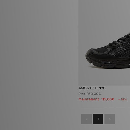
ASICS GEL-NYC
160,00€
Était
Maintenant
115,00€
- 28%
1