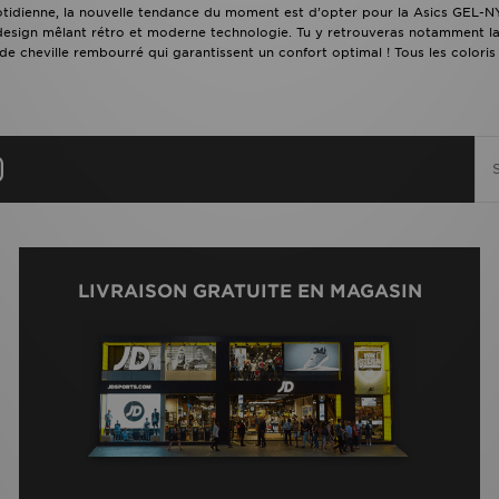
uotidienne, la nouvelle tendance du moment est d’opter pour la Asics GEL
esign mêlant rétro et moderne technologie. Tu y retrouveras notamment la
de cheville rembourré qui garantissent un confort optimal ! Tous les coloris
LIVRAISON GRATUITE EN MAGASIN