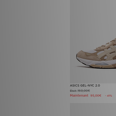
ASICS GEL-NYC 2.0
160,00€
Était
Maintenant
95,00€
- 41%