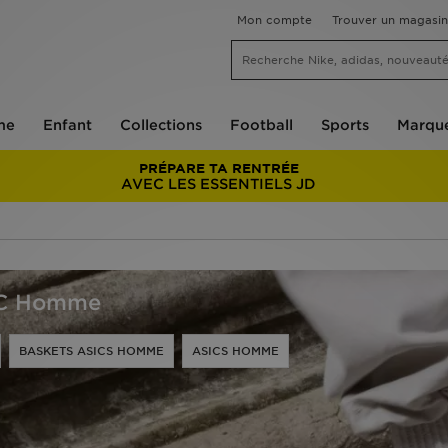
Mon compte
Trouver un magasin
me
Enfant
Collections
Football
Sports
Marqu
PRÉPARE TA RENTRÉE
AVEC LES ESSENTIELS JD
YC Homme
BASKETS ASICS HOMME
ASICS HOMME