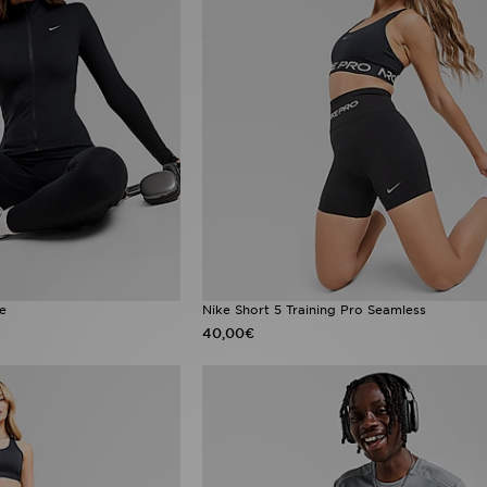
e
Nike Short 5 Training Pro Seamless
40,00€