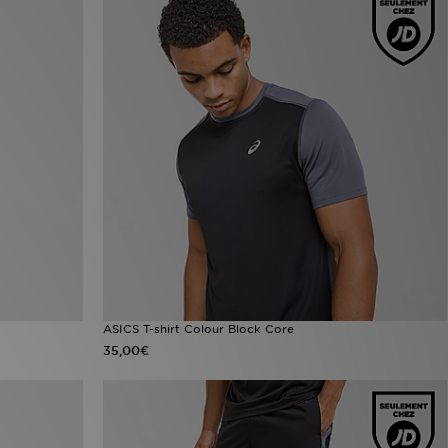
ASICS T-shirt Colour Block Core
35,00€