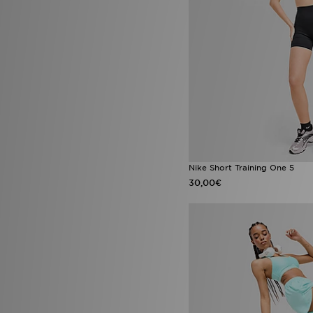
Nike Short Training One 5
30,00€