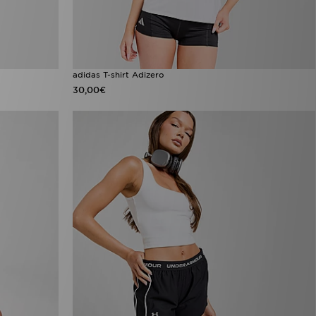
adidas T-shirt Adizero
30,00€