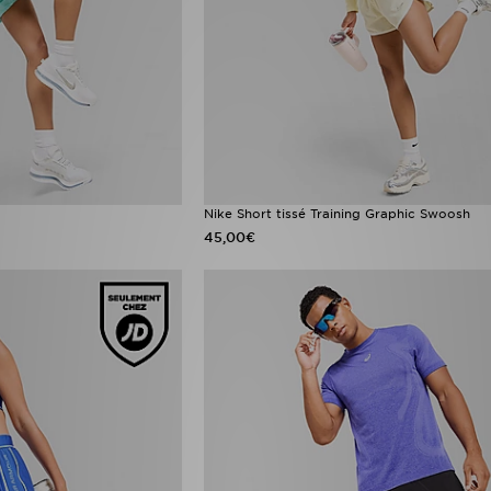
Nike Short tissé Training Graphic Swoosh
45,00€