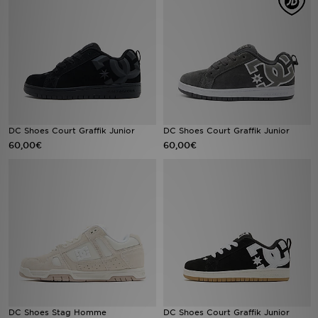
Mon JD
Suivre Ma Commande
Service client
Nos Magasins
DC Shoes Court Graffik Junior
DC Shoes Court Graffik Junior
60,00€
60,00€
Télécharge l'Appli
DC Shoes Stag Homme
DC Shoes Court Graffik Junior