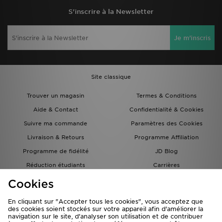
S'inscrire à la Newsletter
Je m'inscris
Site classique
Trouver un magasin
Termes & Conditions
Aide & Contact
Confidentialité & Cookies
Suivre ma commande
Paramètres des Cookies
Livraison & Retours
Programme Affiliation
Programme de fidélité
JD Blog
Réduction étudiants
Carrières
Carte Cadeau
Cookies
En cliquant sur "Accepter tous les cookies", vous acceptez que
des cookies soient stockés sur votre appareil afin d'améliorer la
navigation sur le site, d'analyser son utilisation et de contribuer