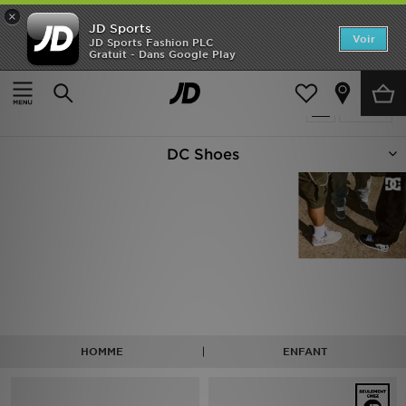
×
JD Sports
Accueil
Voir
JD Sports Fashion PLC
Gratuit - Dans Google Play
Accueil
DC Shoes
Nouveautés
Produits 17
Affiner
Homme
DC Shoes
Femme
Enfant
Collections
Marques
Football
HOMME
ENFANT
Sports
PROMOS