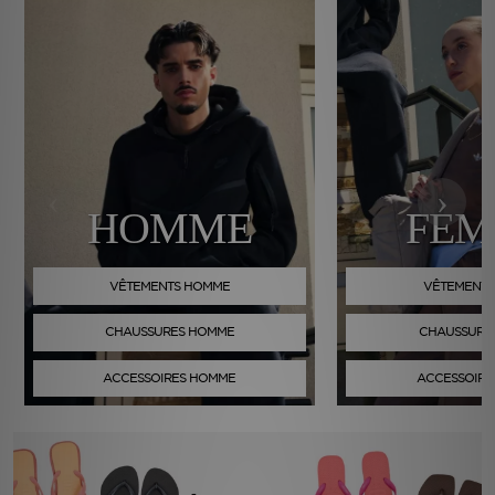
‹
›
HOMME
FE
VÊTEMENTS HOMME
VÊTEMENTS
CHAUSSURES HOMME
CHAUSSURE
ACCESSOIRES HOMME
ACCESSOIRE