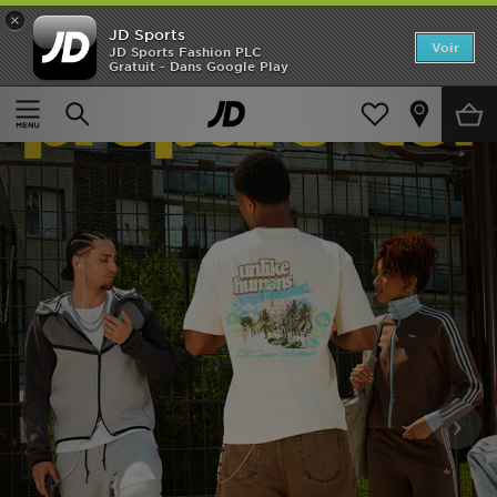
×
JD Sports
Accueil
Voir
JD Sports Fashion PLC
Gratuit - Dans Google Play
Nouveautés
Homme
Femme
Enfant
Collections
Marques
Football
‹
›
Sports
PROMOS