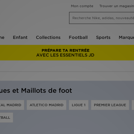
Mon compte
Trouver un magasin
me
Enfant
Collections
Football
Sports
Marqu
PRÉPARE TA RENTRÉE
AVEC LES ESSENTIELS JD
ues et Maillots de foot
EAL MADRID
ATLETICO MADRID
LIGUE 1
PREMIER LEAGUE
TBALL