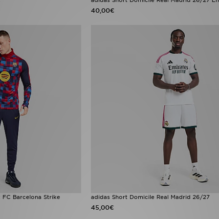
40,00€
 FC Barcelona Strike
adidas Short Domicile Real Madrid 26/27
45,00€