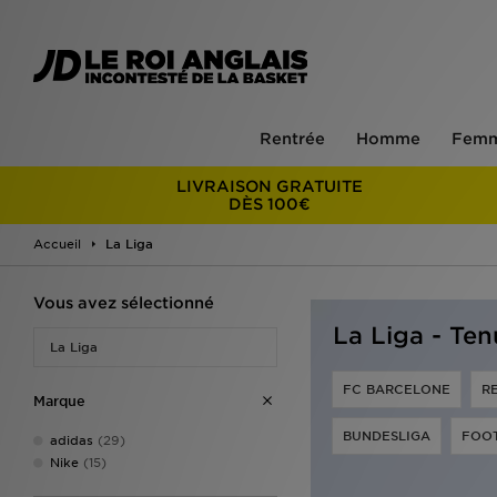
Rentrée
Homme
Fem
LIVRAISON GRATUITE
DÈS 100€
Accueil
La Liga
Vous avez sélectionné
La Liga - Ten
La Liga
FC BARCELONE
R
Marque
BUNDESLIGA
FOO
adidas
(29)
Nike
(15)