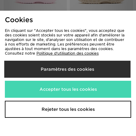
Crocs Classic Clog Bébé
Crocs Classic Clog Enfant
Cookies
35,00€
45,00€
Était
Était
Maintenant
Maintenant
25,00€
30,00€
- 29%
- 33%
En cliquant sur "Accepter tous les cookies", vous acceptez que
des cookies soient stockés sur votre appareil afin d'améliorer la
navigation sur le site, d'analyser son utilisation et de contribuer
à nos efforts de marketing. Les préférences peuvent être
ajustées à tout moment dans les paramètres des cookies.
Consultez notre
Politique d'utilisation des cookies
Paramètres des cookies
Accepter tous les cookies
Crocs Sabots Classic Clog Satin
Crocs Sabots Classic Clog Satin
Bébé
Bébé
Rejeter tous les cookies
40,00€
40,00€
Était
Était
Maintenant
Maintenant
30,00€
30,00€
- 25%
- 25%