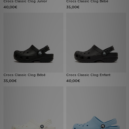
Crocs Classic Clog Junior
Crocs Classic Clog Bébé
40,00€
35,00€
Mon JD
Suivre Ma Commande
Service client
Nos Magasins
Télécharge l'Appli
Crocs Classic Clog Bébé
Crocs Classic Clog Enfant
35,00€
40,00€