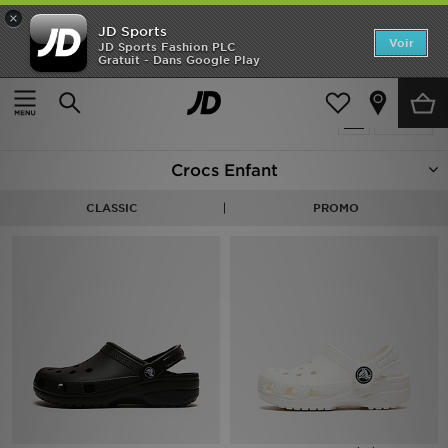
×
JD Sports
Accueil
Voir
JD Sports Fashion PLC
Gratuit - Dans Google Play
Accueil
Enfant
Nouveautés
Produits 44
Affiner
Homme
Crocs Enfant
Femme
CLASSIC
PROMO
Enfant
Collections
Marques
Football
Sports
PROMOS