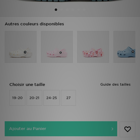
Mon JD
Autres couleurs disponibles
Suivre Ma Commande
Service client
Nos Magasins
Télécharge l'Appli
Choisir une taille
Guide des tailles
19-20
20-21
24-25
27
Ajouter au Panier