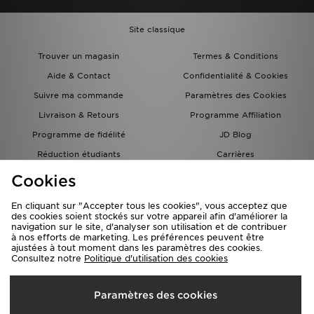
Site classique
Trouver un magasin
Termes & Conditions
Aide & Contact
Confidentialité & Cookies
Suivre ma commande
Paramètres des Cookies
Livraison & Retours
Programme Affiliation
Programme de fidélité
JD Blog
Réduction étudiants
Carrières
Carte Cadeau
Cookies
En cliquant sur "Accepter tous les cookies", vous acceptez que
des cookies soient stockés sur votre appareil afin d'améliorer la
navigation sur le site, d'analyser son utilisation et de contribuer
à nos efforts de marketing. Les préférences peuvent être
ajustées à tout moment dans les paramètres des cookies.
Consultez notre
Politique d'utilisation des cookies
Livraison Vers
Paramètres des cookies
France