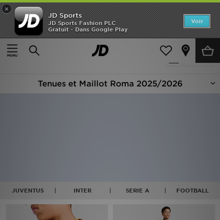
×
JD Sports
Accueil
Voir
JD Sports Fashion PLC
Gratuit - Dans Google Play
Accueil
Football - Roma
Nouveautés
Produits 5
Affiner
Homme
Tenues et Maillot Roma 2025/2026
Femme
Enfant
Collections
Marques
Football
JUVENTUS
INTER
SERIE A
FOOTBALL
Sports
PROMOS