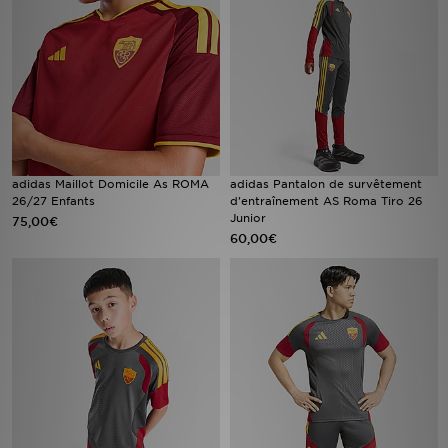
Mon JD
Suivre Ma Commande
Service client
Nos Magasins
adidas Maillot Domicile As ROMA
adidas Pantalon de survêtement
26/27 Enfants
d'entraînement AS Roma Tiro 26
Junior
75,00€
Télécharge l'Appli
60,00€