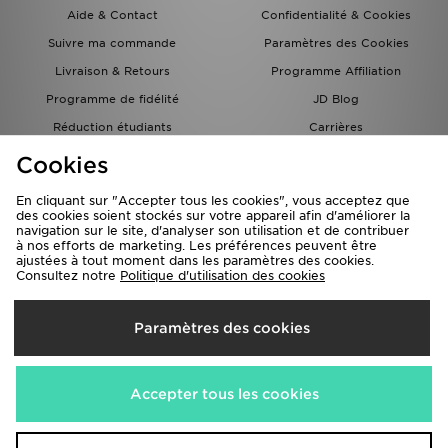
Aide & Contact
Confidentialité & Cookies
Suivre ma commande
Paramètres des Cookies
Livraison & Retours
Programme Affiliation
Programme de fidélité
JD Blog
Réduction étudiants
Carrières
Carte Cadeau
Cookies
En cliquant sur "Accepter tous les cookies", vous acceptez que
des cookies soient stockés sur votre appareil afin d'améliorer la
navigation sur le site, d'analyser son utilisation et de contribuer
à nos efforts de marketing. Les préférences peuvent être
ajustées à tout moment dans les paramètres des cookies.
Consultez notre
Politique d'utilisation des cookies
Livraison Vers
Paramètres des cookies
France
Nous acceptons les méthodes de paiement suivantes
Accepter tous les cookies