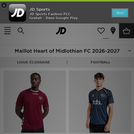
×
JD Sports
Accueil
Voir
JD Sports Fashion PLC
Gratuit - Dans Google Play
Accueil
Football - Hearts
Nouveautés
Produits 4
Affiner
Homme
Maillot Heart of Midlothian FC 2026-2027
Femme
LIGUE ÉCOSSAISE
FOOTBALL
Enfant
Collections
Marques
Football
Sports
PROMOS