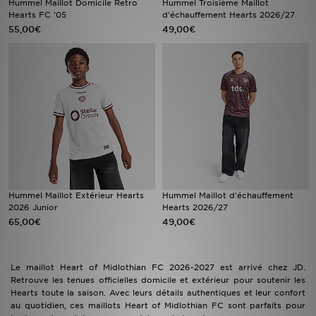
Hummel Maillot Domicile Retro
Hummel Troisième Maillot
Hearts FC '05
d'échauffement Hearts 2026/27
55,00€
49,00€
Mon JD
Suivre Ma Commande
Service client
Nos Magasins
Télécharge l'Appli
Hummel Maillot Extérieur Hearts
Hummel Maillot d'échauffement
2026 Junior
Hearts 2026/27
65,00€
49,00€
Le maillot Heart of Midlothian FC 2026-2027 est arrivé chez JD.
Retrouve les tenues officielles domicile et extérieur pour soutenir les
Hearts toute la saison. Avec leurs détails authentiques et leur confort
au quotidien, ces maillots Heart of Midlothian FC sont parfaits pour