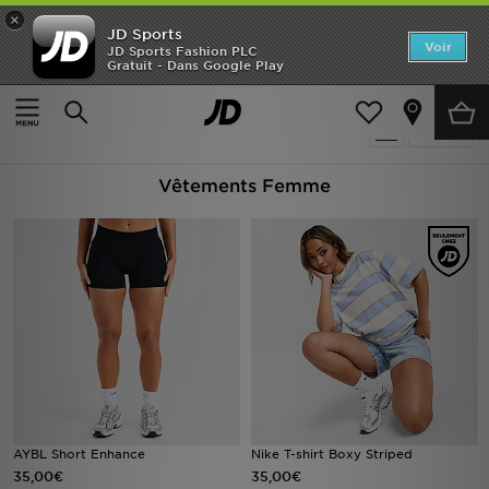
×
JD Sports
Accueil
Voir
JD Sports Fashion PLC
Gratuit - Dans Google Play
Accueil
Femme
Vêtements Femme
Nouveautés
Produits 2205
Affiner
Homme
Vêtements Femme
Femme
Enfant
Collections
Marques
Football
Sports
AYBL Short Enhance
Nike T-shirt Boxy Striped
35,00€
35,00€
PROMOS