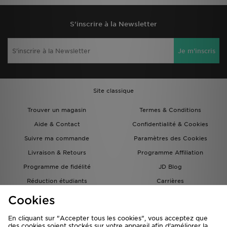
S'inscrire à la Newsletter
Je m'inscris
Site classique
Trouver un magasin
Termes & Conditions
Aide & Contact
Confidentialité & Cookies
Suivre ma commande
Paramètres des Cookies
Livraison & Retours
Programme Affiliation
Programme de fidélité
JD Blog
Réduction étudiants
Carrières
Carte Cadeau
Cookies
En cliquant sur "Accepter tous les cookies", vous acceptez que
des cookies soient stockés sur votre appareil afin d'améliorer la