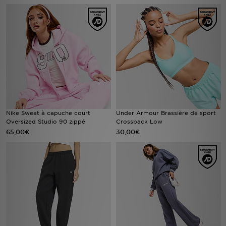
Mon JD
Suivre Ma Commande
Service client
Nos Magasins
Nike Sweat à capuche court
Under Armour Brassière de sport
Télécharge l'Appli
Oversized Studio 90 zippé
Crossback Low
65,00€
30,00€