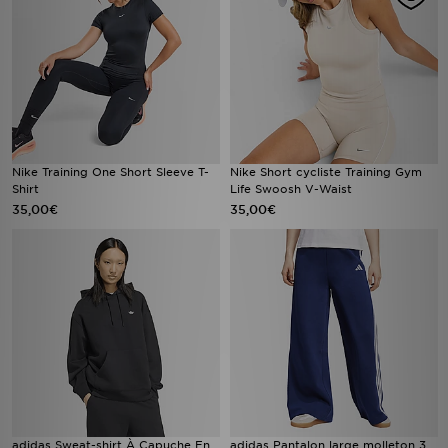
Nike Training One Short Sleeve T-
Nike Short cycliste Training Gym
Shirt
Life Swoosh V-Waist
35,00€
35,00€
adidas Sweat-shirt À Capuche En
adidas Pantalon large molleton 3