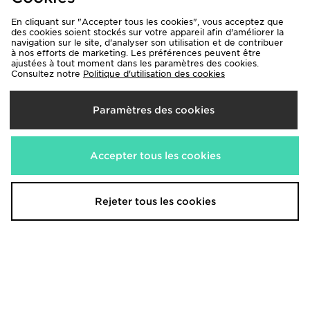
En cliquant sur "Accepter tous les cookies", vous acceptez que
des cookies soient stockés sur votre appareil afin d'améliorer la
navigation sur le site, d'analyser son utilisation et de contribuer
à nos efforts de marketing. Les préférences peuvent être
MONTIREX T-shirt Tide
ajustées à tout moment dans les paramètres des cookies.
MONTIREX Haut Trail Seamless
Consultez notre
Politique d'utilisation des cookies
Zippé 1/4
40,00€
45,00€
Était
Maintenant
35,00€
- 22%
Paramètres des cookies
Accepter tous les cookies
Rejeter tous les cookies
MONTIREX Haut Trail Seamless
MONTIREX T-shirt Vitality
Zippé 1/4
35,00€
Était
45,00€
Maintenant
Était
20,00€
- 43%
Maintenant
30,00€
- 33%