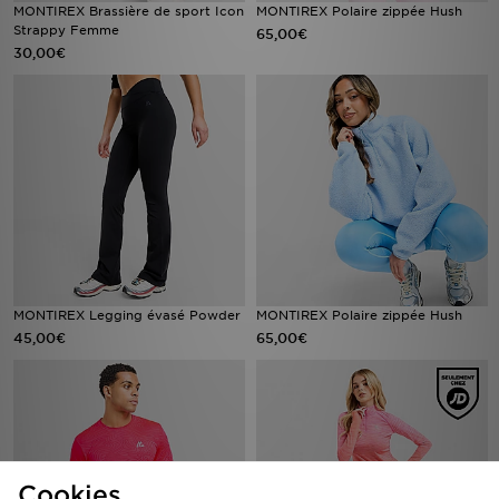
MONTIREX Brassière de sport Icon
MONTIREX Polaire zippée Hush
Strappy Femme
65,00€
30,00€
MONTIREX Legging évasé Powder
MONTIREX Polaire zippée Hush
45,00€
65,00€
Cookies