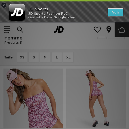
×
JD Sports
Accueil
Voir
JD Sports Fashion PLC
Gratuit - Dans Google Play
Accueil
Femme
Vêtements Femme
Nouveautés
Femme - Von Dutch Vêtements
Affiner
Homme
Femme
Produits 11
Femme
Taille
XS
S
M
L
XL
Enfant
Collections
Marques
Football
Sports
PROMOS