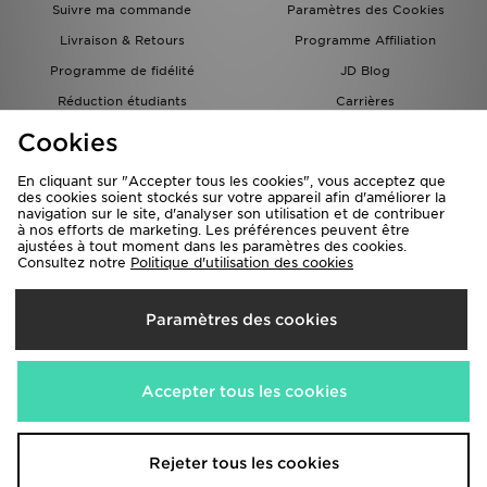
Suivre ma commande
Paramètres des Cookies
Livraison & Retours
Programme Affiliation
Programme de fidélité
JD Blog
Réduction étudiants
Carrières
Carte Cadeau
Cookies
En cliquant sur "Accepter tous les cookies", vous acceptez que
des cookies soient stockés sur votre appareil afin d'améliorer la
navigation sur le site, d'analyser son utilisation et de contribuer
à nos efforts de marketing. Les préférences peuvent être
ajustées à tout moment dans les paramètres des cookies.
Consultez notre
Politique d'utilisation des cookies
Livraison Vers
Paramètres des cookies
France
Nous acceptons les méthodes de paiement suivantes
Accepter tous les cookies
Visitez notre site corporate
www.jdplc.com
Rejeter tous les cookies
Copyright © 2026 JD Sports Fashion PLC , Tous droits réservés