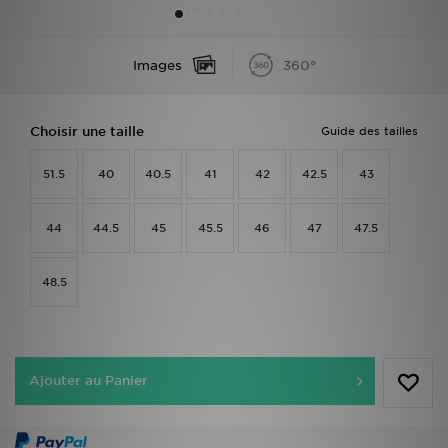
Mon JD
Images
360°
Suivre Ma Commande
Choisir une taille
Guide des tailles
Service client
51.5
40
40.5
41
42
42.5
43
Nos Magasins
Télécharge l'Appli
44
44.5
45
45.5
46
47
47.5
48.5
Ajouter au Panier