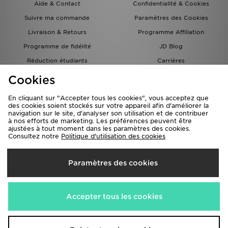
Aide & Contact
Confidentialité & Cookies
Suivre ma commande
Paramètres des Cookies
Livraison & Retours
Programme Affiliation
Programme de fidélité
JD Blog
Réduction étudiants
Carrières
Carte Cadeau
Cookies
En cliquant sur "Accepter tous les cookies", vous acceptez que
des cookies soient stockés sur votre appareil afin d'améliorer la
navigation sur le site, d'analyser son utilisation et de contribuer
à nos efforts de marketing. Les préférences peuvent être
ajustées à tout moment dans les paramètres des cookies.
Consultez notre
Politique d'utilisation des cookies
Livraison Vers
Paramètres des cookies
France
Nous acceptons les méthodes de paiement suivantes
Accepter tous les cookies
Visitez notre site corporate
www.jdplc.com