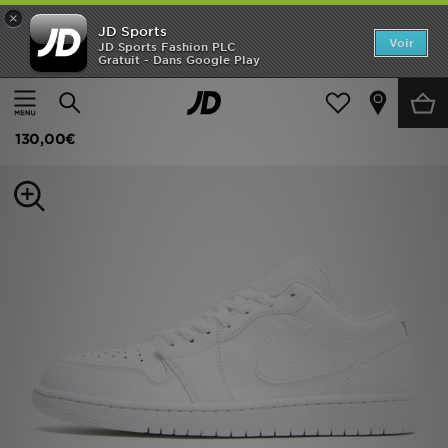
×
JD Sports
Accueil
Voir
JD Sports Fashion PLC
Gratuit - Dans Google Play
Accueil
Homme
Chaussures Homme
Baskets
Nouveautés
Jordan Air 1 Low Jordan Homme
Homme
130,00€
Femme
Enfant
Collections
Marques
Football
Sports
PROMOS