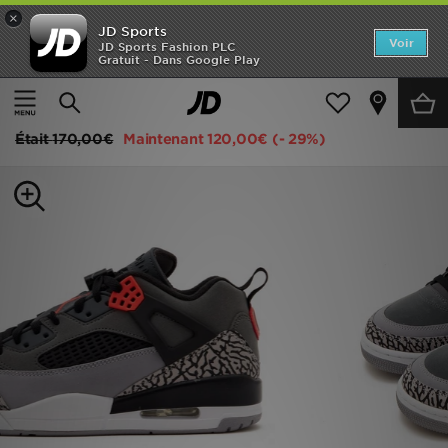
×
JD Sports
Accueil
Voir
JD Sports Fashion PLC
Gratuit - Dans Google Play
Accueil
Homme
Chaussures Homme
Baskets
Nouveautés
Jordan Spizike Low
Homme
Était
170,00€
Maintenant
120,00€
(- 29%)
Femme
Enfant
Collections
Marques
Football
Sports
PROMOS