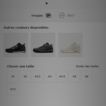
Mon JD
Images
360°
Suivre Ma Commande
Autres couleurs disponibles
Service client
Nos Magasins
Télécharge l'Appli
Choisir une taille
Guide des tailles
41
42
42.5
44
44.5
45
46
47.5