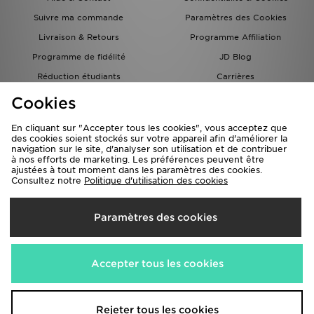
Suivre ma commande
Paramètres des Cookies
Livraison & Retours
Programme Affiliation
Programme de fidélité
JD Blog
Réduction étudiants
Carrières
Carte Cadeau
Cookies
En cliquant sur "Accepter tous les cookies", vous acceptez que
des cookies soient stockés sur votre appareil afin d'améliorer la
navigation sur le site, d'analyser son utilisation et de contribuer
à nos efforts de marketing. Les préférences peuvent être
ajustées à tout moment dans les paramètres des cookies.
Consultez notre
Politique d'utilisation des cookies
Livraison Vers
Paramètres des cookies
France
Nous acceptons les méthodes de paiement suivantes
Accepter tous les cookies
Visitez notre site corporate
www.jdplc.com
Rejeter tous les cookies