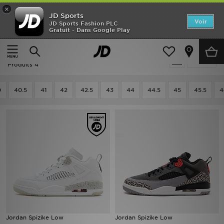
×
JD Sports
Accueil
Voir
JD Sports Fashion PLC
Gratuit - Dans Google Play
Accueil
Homme
Chaussures Homme
Baskets
Nouveautés
Jordan Baskets - Jordan Spizike Low
Affiner
Homme
Produits 4
Femme
0
40.5
41
42
42.5
43
44
44.5
45
45.5
4
Enfant
Collections
Marques
Football
Sports
Jordan Spizike Low
Jordan Spizike Low
PROMOS