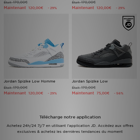
170,00€
170,00€
Était
Était
Maintenant
Maintenant
120,00€
120,00€
- 29%
- 29%
Mon JD
Suivre Ma Commande
Service client
Nos Magasins
Télécharge l'Appli
Jordan Spizike Low Homme
Jordan Spizike Low
170,00€
170,00€
Était
Était
Maintenant
Maintenant
120,00€
75,00€
- 29%
- 56%
Télécharge notre application
Achetez 24h/24 7j/7 en utilisant l'application JD. Accèdez aux offres
exclusives & achetez les dernières tendances du moment