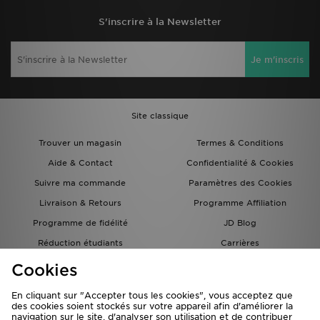
S'inscrire à la Newsletter
Je m'inscris
Site classique
Trouver un magasin
Termes & Conditions
Aide & Contact
Confidentialité & Cookies
Suivre ma commande
Paramètres des Cookies
Livraison & Retours
Programme Affiliation
Programme de fidélité
JD Blog
Réduction étudiants
Carrières
Carte Cadeau
Cookies
En cliquant sur "Accepter tous les cookies", vous acceptez que
des cookies soient stockés sur votre appareil afin d'améliorer la
navigation sur le site, d'analyser son utilisation et de contribuer