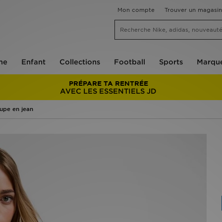
Mon compte
Trouver un magasin
me
Enfant
Collections
Football
Sports
Marqu
PRÉPARE TA RENTRÉE
AVEC LES ESSENTIELS JD
upe en jean