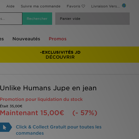
Aide
Suivre ma commande
Favoris
Livraison Vers...
Panier vide
es
Nouveautés
Promos
-EXCLUSIVITÉS JD
DÉCOUVRIR
Unlike Humans Jupe en jean
Promotion pour liquidation du stock
Était
35,00€
Maintenant
15,00€
(- 57%)
Click & Collect Gratuit pour toutes les
commandes