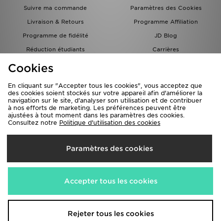
Suivre ma commande
Paramètres des Cookies
Livraison & Retours
Programme Affiliation
Programme de fidélité
JD Blog
Réduction étudiants
Carrières
Carte Cadeau
Cookies
En cliquant sur "Accepter tous les cookies", vous acceptez que
des cookies soient stockés sur votre appareil afin d'améliorer la
navigation sur le site, d'analyser son utilisation et de contribuer
à nos efforts de marketing. Les préférences peuvent être
ajustées à tout moment dans les paramètres des cookies.
Consultez notre
Politique d'utilisation des cookies
Livraison Vers
Paramètres des cookies
France
Nous acceptons les méthodes de paiement suivantes
Accepter tous les cookies
Visitez notre site corporate
www.jdplc.com
Rejeter tous les cookies