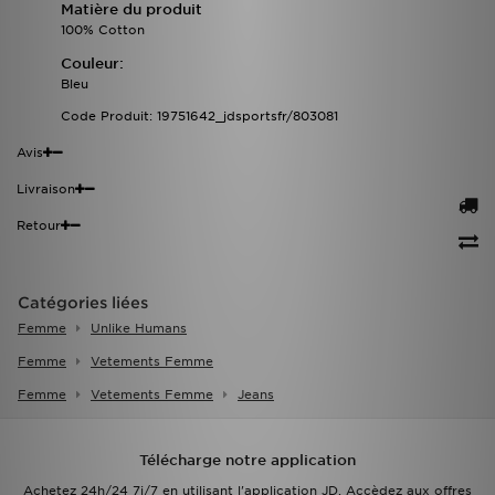
Matière du produit
100% Cotton
Couleur:
Bleu
Code Produit: 19751642_jdsportsfr/803081
Avis
Livraison
Retour
Catégories liées
Femme
Unlike Humans
Femme
Vetements Femme
Femme
Vetements Femme
Jeans
Télécharge notre application
Achetez 24h/24 7j/7 en utilisant l'application JD. Accèdez aux offres