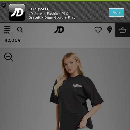
×
JD Sports
Accueil
Voir
JD Sports Fashion PLC
Gratuit - Dans Google Play
Accueil
Femme
Vêtements Femme
Jeans
Nouveautés
Unlike Humans Jeans
Homme
40,00€
Femme
Enfant
Collections
Marques
Football
Sports
PROMOS