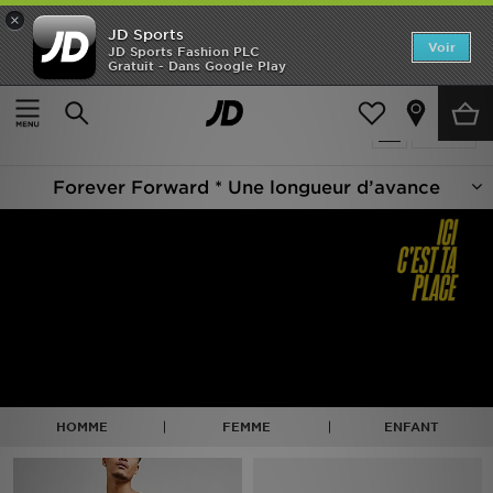
×
JD Sports
Accueil
Voir
JD Sports Fashion PLC
Gratuit - Dans Google Play
Accueil
Forever Forward Summer
Nouveautés
Produits 81
Affiner
Homme
Forever Forward * Une longueur d’avance
Femme
Enfant
Collections
Marques
Football
HOMME
FEMME
ENFANT
Sports
PROMOS