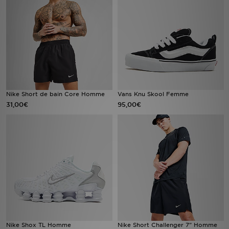
Mon JD
Suivre Ma Commande
Service client
Nos Magasins
Nike Short de bain Core Homme
Vans Knu Skool Femme
31,00€
95,00€
Télécharge l'Appli
Nike Shox TL Homme
Nike Short Challenger 7" Homme