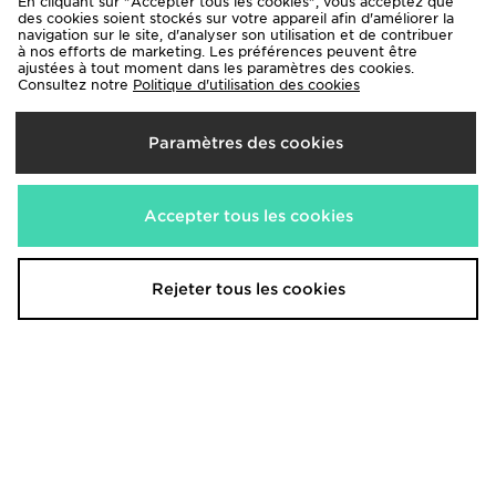
En cliquant sur "Accepter tous les cookies", vous acceptez que
des cookies soient stockés sur votre appareil afin d'améliorer la
navigation sur le site, d'analyser son utilisation et de contribuer
à nos efforts de marketing. Les préférences peuvent être
ajustées à tout moment dans les paramètres des cookies.
Consultez notre
Politique d'utilisation des cookies
Paramètres des cookies
Accepter tous les cookies
Birkenstock Arizona Femme
Nike Lot de 3 paires de
chaussettes Crew rembourrées
90,00€
15,00€
Rejeter tous les cookies