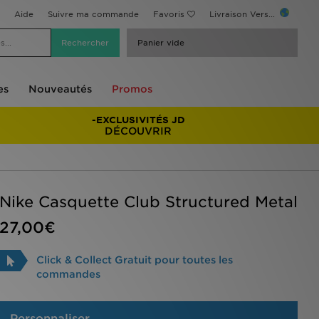
Aide
Suivre ma commande
Favoris
Livraison Vers...
Panier vide
es
Nouveautés
Promos
-EXCLUSIVITÉS JD
DÉCOUVRIR
Nike Casquette Club Structured Metal
27,00€
Click & Collect Gratuit pour toutes les
commandes
Personnaliser