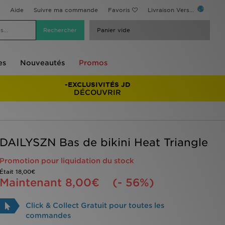
Aide
Suivre ma commande
Favoris
Livraison Vers...
Panier vide
es
Nouveautés
Promos
-EXCLUSIVITÉS JD
DÉCOUVRIR
DAILYSZN Bas de bikini Heat Triangle
Promotion pour liquidation du stock
Était
18,00€
Maintenant
8,00€
(- 56%)
Click & Collect Gratuit pour toutes les
commandes