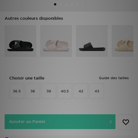
Mon JD
Autres couleurs disponibles
Suivre Ma Commande
Service client
Nos Magasins
Télécharge l'Appli
Choisir une taille
Guide des tailles
36.5
38
39
40.5
42
43
Ajouter au Panier