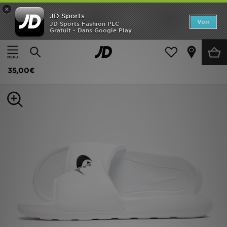
×
JD Sports
Accueil
Voir
JD Sports Fashion PLC
Gratuit - Dans Google Play
Accueil
Femme
Chaussures Femme
Baskets
Nouveautés
Nike Claquette pour femme Victori One
Homme
35,00€
Femme
Enfant
Collections
Marques
Football
Sports
PROMOS