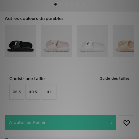
Mon JD
Autres couleurs disponibles
Suivre Ma Commande
Service client
Nos Magasins
Télécharge l'Appli
Choisir une taille
Guide des tailles
36.5
40.5
42
Ajouter au Panier