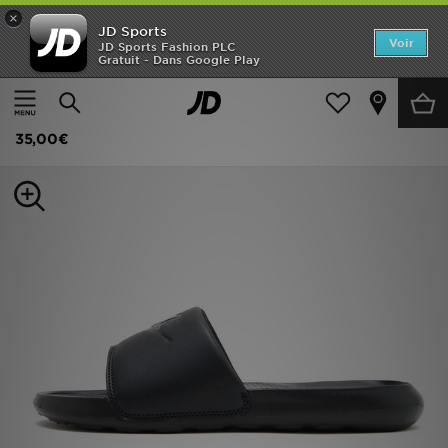
×
JD Sports
Accueil
Voir
JD Sports Fashion PLC
Gratuit - Dans Google Play
Accueil
Femme
Chaussures Femme
Baskets
Nouveautés
Nike Claquette pour femme Victori One
Homme
35,00€
Femme
Enfant
Collections
Marques
Football
Sports
PROMOS