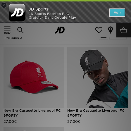
×
JD Sports
Accueil
Voir
JD Sports Fashion PLC
Gratuit - Dans Google Play
Accueil
New Era Football - Liverpool
Nouveautés
New Era Football - Liverpool
Affiner
Homme
Produits 3
Femme
Enfant
Collections
Marques
Football
New Era Casquette Liverpool FC
New Era Casquette Liverpool FC
9FORTY
9FORTY
Sports
27,00€
27,00€
PROMOS