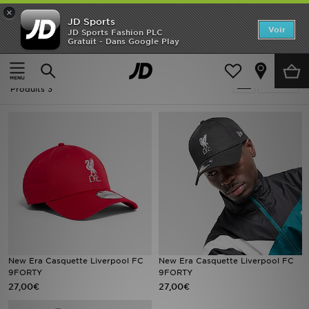
×
JD Sports
Accueil
Voir
JD Sports Fashion PLC
Gratuit - Dans Google Play
Accueil
New Era Liverpool
Nouveautés
New Era Liverpool
Affiner
Homme
Produits 3
Femme
Enfant
Collections
Marques
Football
New Era Casquette Liverpool FC
New Era Casquette Liverpool FC
9FORTY
9FORTY
Sports
27,00€
27,00€
PROMOS