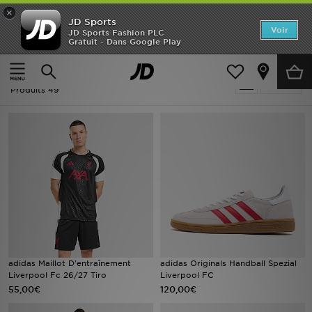
×
JD Sports
Accueil
Voir
JD Sports Fashion PLC
Gratuit - Dans Google Play
Accueil
Liverpool
Nouveautés
Liverpool
Affiner
Homme
Produits 49
Femme
Enfant
Collections
Marques
Football
adidas Maillot D'entraînement
adidas Originals Handball Spezial
Liverpool Fc 26/27 Tiro
Liverpool FC
Sports
55,00€
120,00€
PROMOS