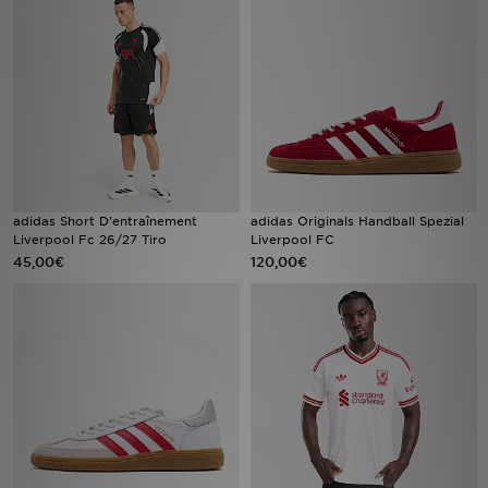
Mon JD
Suivre Ma Commande
Service client
Nos Magasins
adidas Short D'entraînement
adidas Originals Handball Spezial
Liverpool Fc 26/27 Tiro
Liverpool FC
Télécharge l'Appli
45,00€
120,00€