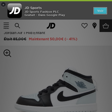
×
JD Sports
Accueil
Voir
JD Sports Fashion PLC
Gratuit - Dans Google Play
Accueil
Enfant
Chaussures Enfant (Tailles 28 à 35)
Nouveautés
Toutes Les Baskets
Homme
Jordan Air 1 Mid Enfant
Était
85,00€
Maintenant
50,00€
(- 41%)
Femme
Enfant
Collections
Marques
Football
Sports
PROMOS