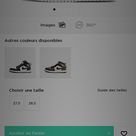
Mon JD
Images
360°
Suivre Ma Commande
Autres couleurs disponibles
Service client
Nos Magasins
Télécharge l'Appli
Choisir une taille
Guide des tailles
27.5
28.5
Ajouter au Panier