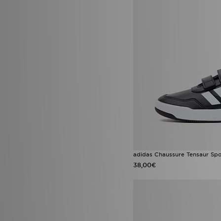
Nike Dunk
(1)
Nike Dunk Low
(1)
Nike Phoenix
(1)
Reebok Club C
(1)
Vans Hylane
(1)
adidas Chaussure Tensaur Spo
38,00€