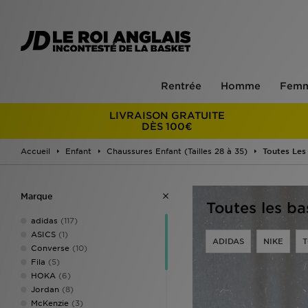
Rentrée
Homme
Fem
LIVRAISON GRATUITE
DÈS 100€
Accueil
Enfant
Chaussures Enfant (Tailles 28 à 35)
Toutes Les
Marque
Toutes les ba
adidas
(117)
ASICS
(1)
ADIDAS
NIKE
T
Converse
(10)
Fila
(5)
HOKA
(6)
Jordan
(8)
McKenzie
(3)