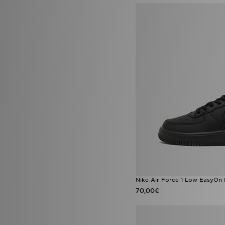
Puma Speedcat
(2)
PUMA Speedcat Ballet
(2)
Style Obsessed
(2)
adidas originals campus LED
(1)
adidas Originals Gazelle Indoor
(1)
adidas Originals Liberty
London
(1)
adidas Originals Ozweego
(1)
adidas Originals SL
(1)
adidas Predator
(1)
Air Jordan 3 Worlds Best Dad
(1)
Converse All Star Ox
(1)
Converse Chuck Taylor All Star
Lift High Platform
(1)
Converse Platform
(1)
Fila Disruptor
(1)
Nike Air Force 1 Low EasyOn
Jordan 1 Mid
(1)
70,00€
Jordan 4
(1)
Jordan MVP
(1)
Jordan Spizike
(1)
Nike Air Max Neon
(1)