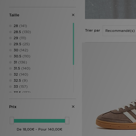
New Balance
(7)
Nike
(37)
Taille
PUMA
(5)
Reebok
(1)
28
(141)
Vans
(1)
Trier par
28.5
(130)
29
(111)
29.5
(25)
30
(142)
30.5
(110)
31
(136)
31.5
(140)
32
(140)
32.5
(9)
33
(157)
33.5
(132)
34
(145)
34.5
(4)
Prix
35
(134)
35.5
(32)
Bebe
(42)
Junior
(30)
40 2/3
(4)