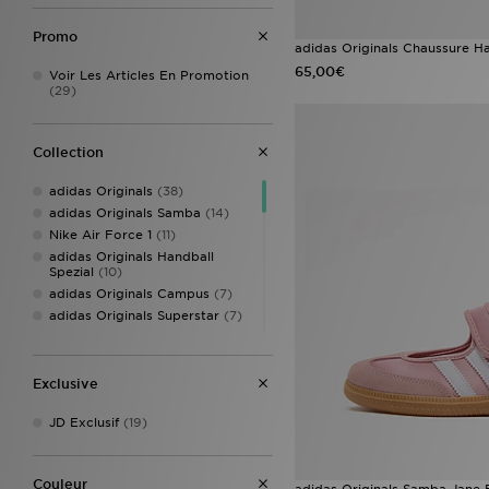
Promo
adidas Originals Chaussure Ha
65,00€
Voir Les Articles En Promotion
(29)
Collection
adidas Originals
(38)
adidas Originals Samba
(14)
Nike Air Force 1
(11)
adidas Originals Handball
Spezial
(10)
adidas Originals Campus
(7)
adidas Originals Superstar
(7)
New Balance 1906
(7)
adidas Originals Campus 00s
(6)
Exclusive
adidas Originals Gazelle
(6)
Converse All Star
(6)
JD Exclusif
(19)
adidas Originals Samba Jane
(5)
adidas Originals Samba OG
(5)
Couleur
adidas Originals Samba Jane 