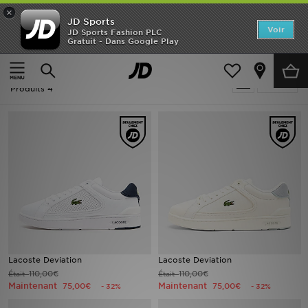
×
JD Sports
Accueil
Voir
JD Sports Fashion PLC
Gratuit - Dans Google Play
Accueil
Homme
Nouveautés
Homme - Lacoste Deviation
Affiner
Homme
Produits 4
Femme
Enfant
Collections
Marques
Football
Lacoste Deviation
Lacoste Deviation
110,00€
110,00€
Était
Était
Sports
Maintenant
Maintenant
75,00€
75,00€
- 32%
- 32%
PROMOS