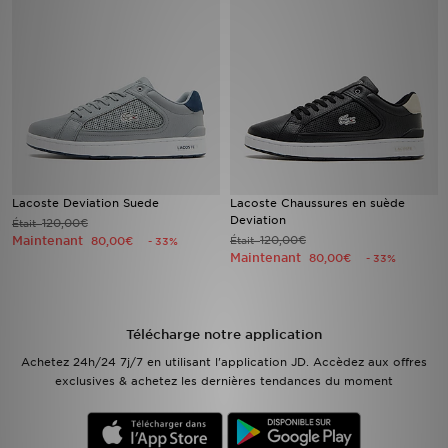
Mon JD
Suivre Ma Commande
Service client
Nos Magasins
Lacoste Deviation Suede
Lacoste Chaussures en suède
Deviation
120,00€
Était
Télécharge l'Appli
Maintenant
120,00€
80,00€
Était
- 33%
Maintenant
80,00€
- 33%
Télécharge notre application
Achetez 24h/24 7j/7 en utilisant l'application JD. Accèdez aux offres
exclusives & achetez les dernières tendances du moment