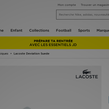
Mon compte
Trouver un magasin
me
Enfant
Collections
Football
Sports
Marqu
PRÉPARE TA RENTRÉE
AVEC LES ESSENTIELS JD
siques
Lacoste Deviation Suede