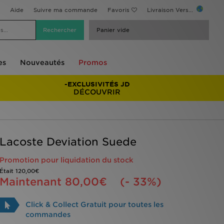
Aide
Suivre ma commande
Favoris
Livraison Vers...
Panier vide
es
Nouveautés
Promos
-EXCLUSIVITÉS JD
DÉCOUVRIR
Lacoste Deviation Suede
Promotion pour liquidation du stock
Était
120,00€
Maintenant
80,00€
(- 33%)
Click & Collect Gratuit pour toutes les
commandes