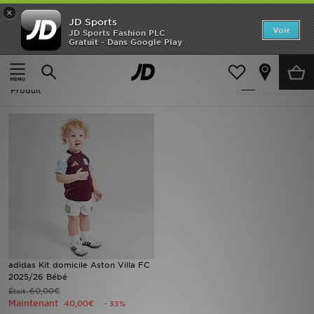
×
JD Sports
Accueil
Voir
JD Sports Fashion PLC
Gratuit - Dans Google Play
Accueil
Violet Football - Aston Villa
Nouveautés
Violet Football - Aston Villa
Affiner
Homme
Produit
Femme
Enfant
Collections
Marques
Football
adidas Kit domicile Aston Villa FC
2025/26 Bébé
Sports
60,00€
Était
Maintenant
40,00€
- 33%
PROMOS