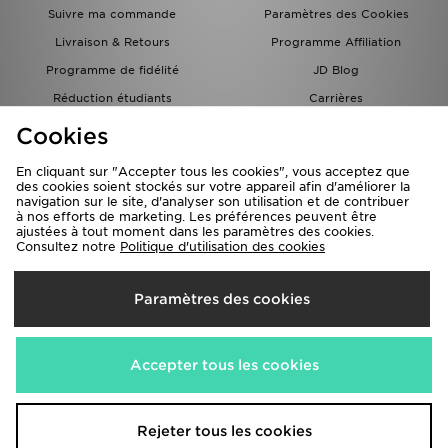
Suivre ma commande
Paramètres des Cookies
Livraison & Retours
Programme Affiliation
Programme de fidélité
JD Blog
Réduction étudiants
Carrières
Carte Cadeau
Cookies
En cliquant sur "Accepter tous les cookies", vous acceptez que
des cookies soient stockés sur votre appareil afin d'améliorer la
navigation sur le site, d'analyser son utilisation et de contribuer
à nos efforts de marketing. Les préférences peuvent être
ajustées à tout moment dans les paramètres des cookies.
Consultez notre
Politique d'utilisation des cookies
Livraison Vers
Paramètres des cookies
France
Nous acceptons les méthodes de paiement suivantes
Accepter tous les cookies
Visitez notre site corporate
www.jdplc.com
Rejeter tous les cookies