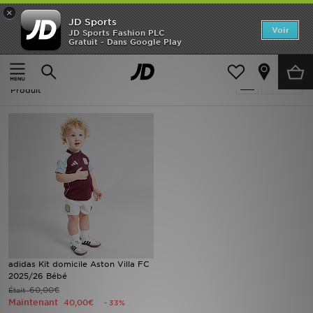
×
JD Sports
Accueil
Voir
JD Sports Fashion PLC
Gratuit - Dans Google Play
Accueil
Soldes | Violet Football - Aston Villa
Nouveautés
Soldes | Violet Football - Aston Villa
Affiner
Homme
Produit
Femme
Enfant
Collections
Marques
Football
adidas Kit domicile Aston Villa FC
2025/26 Bébé
Sports
60,00€
Était
Maintenant
40,00€
- 33%
PROMOS