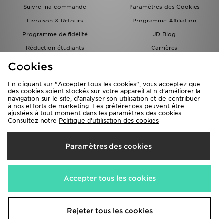
Suivre ma commande
Paramètres des Cookies
Livraison & Retours
Programme Affiliation
Programme de fidélité
JD Blog
Réduction étudiants
Carrières
Carte Cadeau
Cookies
En cliquant sur "Accepter tous les cookies", vous acceptez que
des cookies soient stockés sur votre appareil afin d'améliorer la
navigation sur le site, d'analyser son utilisation et de contribuer
à nos efforts de marketing. Les préférences peuvent être
ajustées à tout moment dans les paramètres des cookies.
Consultez notre
Politique d'utilisation des cookies
Livraison Vers
Paramètres des cookies
France
Nous acceptons les méthodes de paiement suivantes
Accepter tous les cookies
Visitez notre site corporate
www.jdplc.com
Rejeter tous les cookies