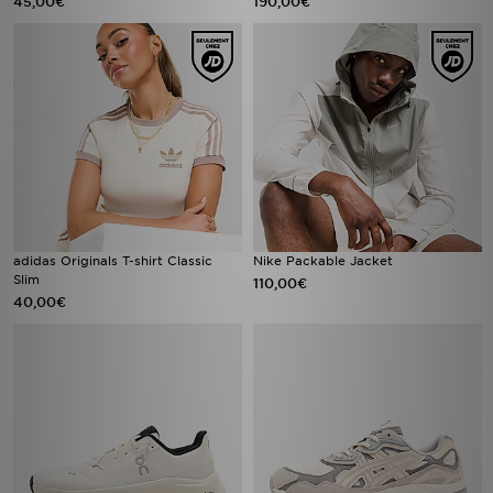
45,00€
190,00€
adidas Originals T-shirt Classic
Nike Packable Jacket
Slim
110,00€
40,00€