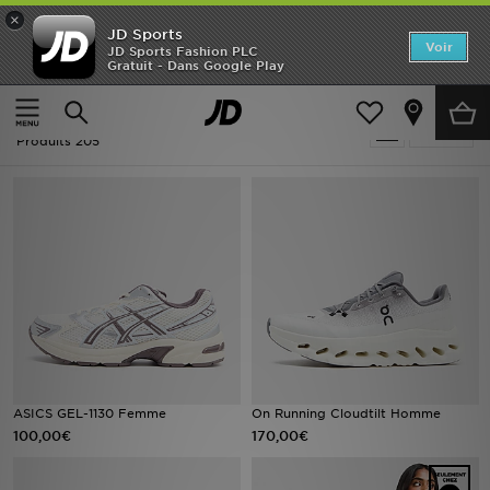
×
JD Sports
Accueil
Voir
JD Sports Fashion PLC
Gratuit - Dans Google Play
Accueil
Crème
Nouveautés
Crème
Affiner
Homme
Produits 205
Femme
Enfant
Collections
Marques
Football
ASICS GEL-1130 Femme
On Running Cloudtilt Homme
100,00€
170,00€
Sports
PROMOS