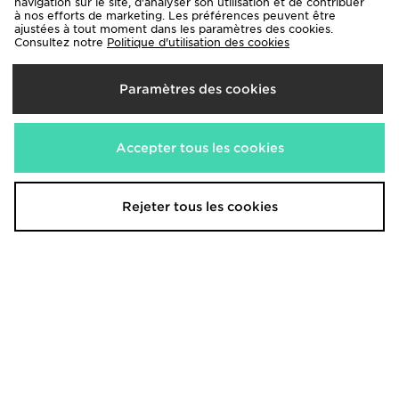
navigation sur le site, d'analyser son utilisation et de contribuer
à nos efforts de marketing. Les préférences peuvent être
Nike Veste zippée Training Gym
ajustées à tout moment dans les paramètres des cookies.
ASICS GEL-NYC 2.0 Femme
Consultez notre
Politique d'utilisation des cookies
Life Swoosh
160,00€
55,00€
Paramètres des cookies
Accepter tous les cookies
Rejeter tous les cookies
adidas Originals Short Seersucker
Nike P-6000
50,00€
120,00€