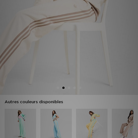
Mon JD
Suivre Ma Commande
Service client
Nos Magasins
Télécharge l'Appli
Autres couleurs disponibles