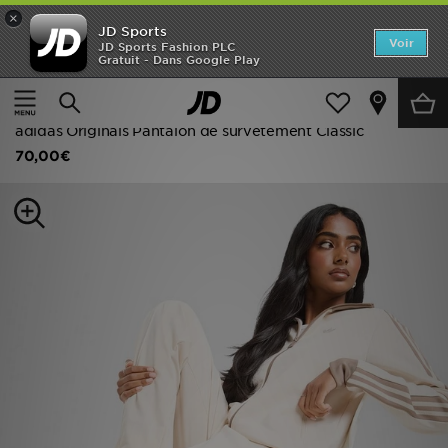
×
JD Sports
Accueil
Voir
JD Sports Fashion PLC
Gratuit - Dans Google Play
Accueil
Femme
Vêtements Femme
Nouveautés
Pantalons de Survêtement
Homme
adidas Originals Pantalon de survêtement Classic
70,00€
Femme
Enfant
Collections
Marques
Football
Sports
PROMOS