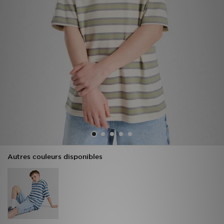
Mon JD
Suivre Ma Commande
Service client
Nos Magasins
Télécharge l'Appli
Autres couleurs disponibles