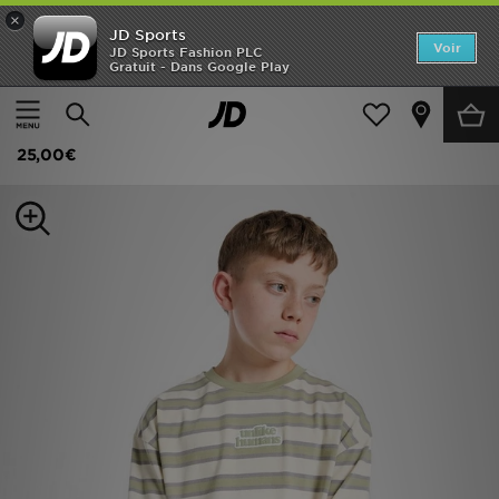
×
JD Sports
Accueil
Voir
JD Sports Fashion PLC
Gratuit - Dans Google Play
Accueil
Enfant
Vêtements Junior (8-15 ans)
T-Shirts et Polos
Nouveautés
Unlike Humans T-shirt Dena Junior
Homme
25,00€
Femme
Enfant
Collections
Marques
Football
Sports
PROMOS