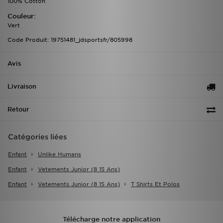
100% Cotton
Couleur:
Vert
Code Produit: 19751481_jdsportsfr/805998
Avis
Livraison
Retour
Catégories liées
Enfant
Unlike Humans
Enfant
Vetements Junior (8 15 Ans)
Enfant
Vetements Junior (8 15 Ans)
T Shirts Et Polos
Télécharge notre application