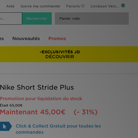
Aide
Suivre ma commande
Favoris
Livraison Vers...
Panier vide
es
Nouveautés
Promos
-EXCLUSIVITÉS JD
DÉCOUVRIR
Nike Short Stride Plus
Promotion pour liquidation du stock
Était
65,00€
Maintenant
45,00€
(- 31%)
Click & Collect Gratuit pour toutes les
commandes