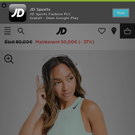
×
JD Sports
Accueil
Voir
JD Sports Fashion PLC
Gratuit - Dans Google Play
Accueil
Femme
Vêtements Femme
Fitness Tops
Nouveautés
Nike Running AeroSwift Cropped Tank Top
Homme
Était
80,00€
Maintenant
50,00€
(- 37%)
Femme
Enfant
Collections
Marques
Football
Sports
PROMOS