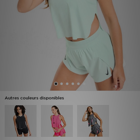
Mon JD
Suivre Ma Commande
Service client
Nos Magasins
Télécharge l'Appli
Autres couleurs disponibles