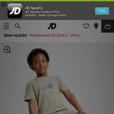
×
JD Sports
Accueil
Voir
JD Sports Fashion PLC
Gratuit - Dans Google Play
Accueil
Enfant
Vêtements Enfant (3-7 ans)
Ensembles d'été
Nouveautés
New Balance Ensemble T-shirt/Short Flying NB Enfant
Homme
Était
42,00€
Maintenant
30,00€
(- 29%)
Femme
Enfant
Collections
Marques
Football
Sports
PROMOS