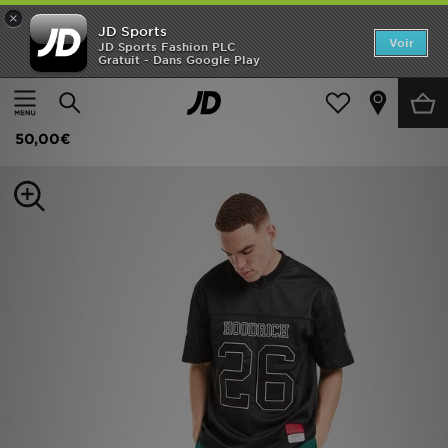
×
JD Sports
Accueil
Voir
JD Sports Fashion PLC
Gratuit - Dans Google Play
Accueil
Homme
Vêtements Homme
Shorts
Nouveautés
Hoodrich Short Stade Mesh
Homme
50,00€
Femme
Enfant
Collections
Marques
Football
Sports
PROMOS