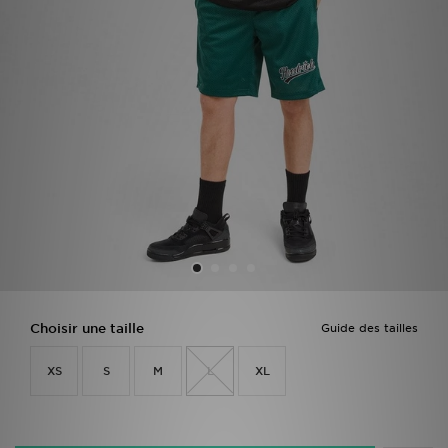
Mon JD
Suivre Ma Commande
Service client
Nos Magasins
Télécharge l'Appli
Choisir une taille
Guide des tailles
XS
S
M
L
XL