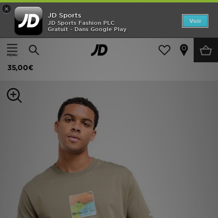
×
JD Sports
Accueil
Voir
JD Sports Fashion PLC
Gratuit - Dans Google Play
Accueil
Homme
Vêtements Homme
T-shirts et Débardeurs
Nouveautés
Columbia T-shirt Invert
Homme
35,00€
Femme
Enfant
Collections
Marques
Football
Sports
PROMOS