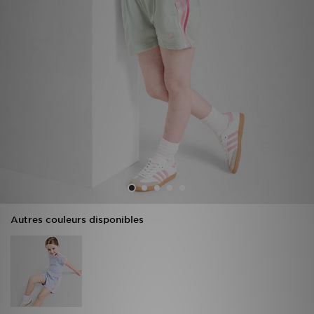
Mon JD
Suivre Ma Commande
Service client
Nos Magasins
Télécharge l'Appli
Autres couleurs disponibles