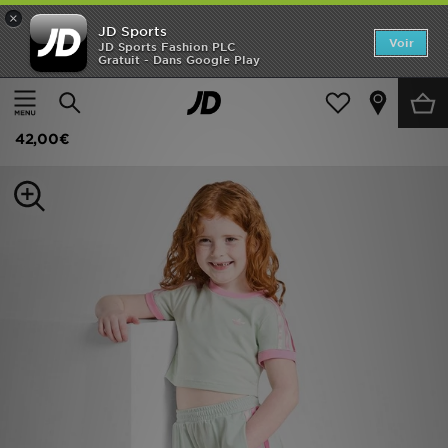
×
JD Sports
Accueil
Voir
JD Sports Fashion PLC
Gratuit - Dans Google Play
Accueil
Enfant
Vêtements Enfant (3-7 ans)
T-Shirts et Polos
Nouveautés
adidas Originals Ensemble T-shirt/short Firebird Enfant
Homme
42,00€
Femme
Enfant
Collections
Marques
Football
Sports
PROMOS