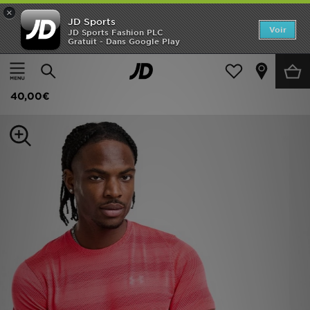
×
JD Sports
Accueil
Voir
JD Sports Fashion PLC
Gratuit - Dans Google Play
Accueil
Homme
Vêtements Homme
T-shirts et Débardeurs
Nouveautés
Under Armour Velociti T-Shirt
Homme
40,00€
Femme
Enfant
Collections
Marques
Football
Sports
PROMOS