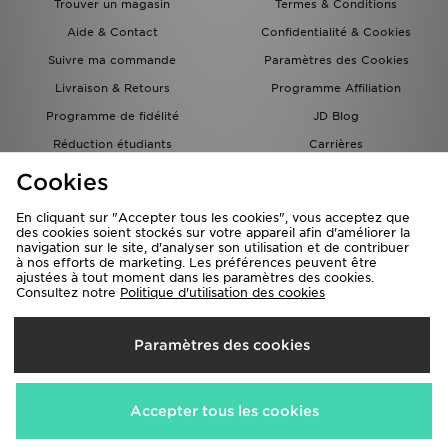
Trouver un magasin
Termes & Conditions
Aide & Contact
Confidentialité & Cookies
Suivre ma commande
Paramètres des Cookies
Livraison & Retours
Programme Affiliation
Programme de fidélité
JD Blog
Réduction étudiants
Carrières
Carte Cadeau
Cookies
En cliquant sur "Accepter tous les cookies", vous acceptez que
des cookies soient stockés sur votre appareil afin d'améliorer la
navigation sur le site, d'analyser son utilisation et de contribuer
à nos efforts de marketing. Les préférences peuvent être
ajustées à tout moment dans les paramètres des cookies.
Consultez notre
Politique d'utilisation des cookies
Livraison Vers
Paramètres des cookies
France
Nous acceptons les méthodes de paiement suivantes
Accepter tous les cookies