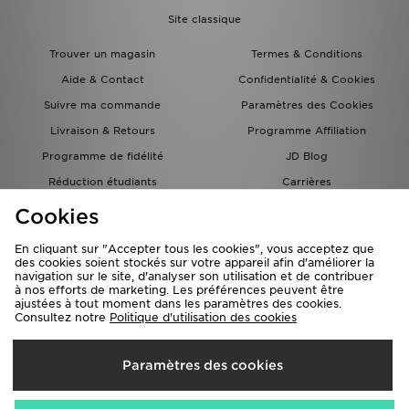
Site classique
Trouver un magasin
Termes & Conditions
Aide & Contact
Confidentialité & Cookies
Suivre ma commande
Paramètres des Cookies
Livraison & Retours
Programme Affiliation
Programme de fidélité
JD Blog
Réduction étudiants
Carrières
Carte Cadeau
Cookies
En cliquant sur "Accepter tous les cookies", vous acceptez que
des cookies soient stockés sur votre appareil afin d'améliorer la
navigation sur le site, d'analyser son utilisation et de contribuer
à nos efforts de marketing. Les préférences peuvent être
ajustées à tout moment dans les paramètres des cookies.
Consultez notre
Politique d'utilisation des cookies
Livraison Vers
Paramètres des cookies
France