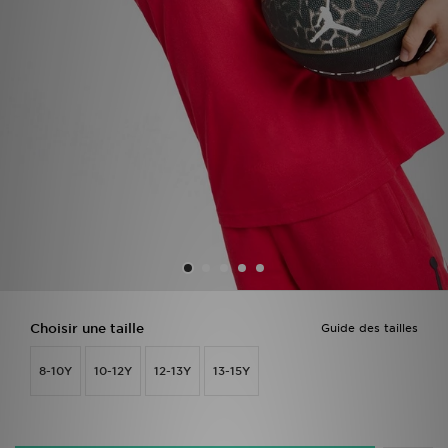
Mon JD
Suivre Ma Commande
Service client
Nos Magasins
Télécharge l'Appli
Choisir une taille
Guide des tailles
8-10Y
10-12Y
12-13Y
13-15Y