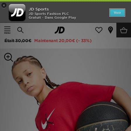
×
JD Sports
Accueil
Voir
JD Sports Fashion PLC
Gratuit - Dans Google Play
Accueil
Enfant
Vêtements Junior (8-15 ans)
T-Shirts et Polos
Nouveautés
Jordan T-shirt Arch Junior
Homme
Était
30,00€
Maintenant
20,00€
(- 33%)
Femme
Enfant
Collections
Marques
Football
Sports
PROMOS