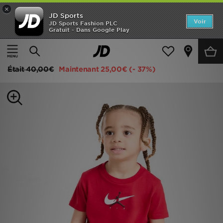
×
JD Sports
Accueil
Voir
JD Sports Fashion PLC
Gratuit - Dans Google Play
Accueil
Enfant
Vêtements Bébé (0-3 ans)
Hauts
Nouveautés
Jordan Ensemble T-shirt/Short Beyond The Arc Bébé
Homme
Était
40,00€
Maintenant
25,00€
(- 37%)
Femme
Enfant
Collections
Marques
Football
Sports
PROMOS