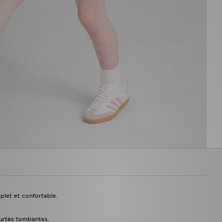
plet et confortable.
urtes tombantes.