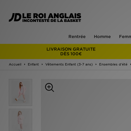
Rentrée
Homme
Fem
LIVRAISON GRATUITE
DÈS 100€
Accueil
Enfant
Vêtements Enfant (3-7 ans)
Ensembles d'été